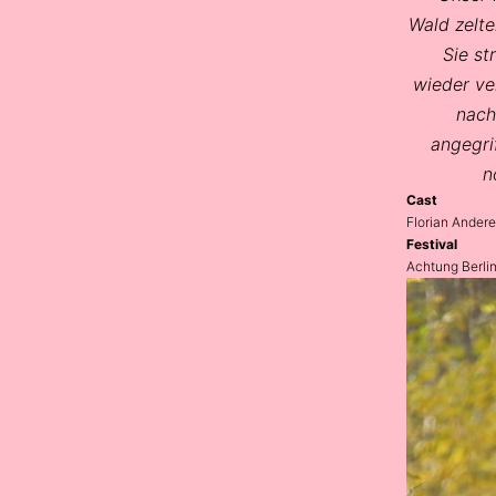
Wald zelte
Sie st
wieder ver
nach
angegri
n
Cast
Florian Andere
Festival
Achtung Berli