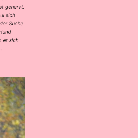
st genervt.
ul sich
i der Suche
 Hund
 er sich
t…